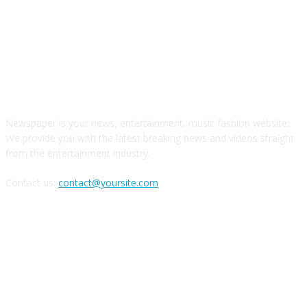
О НАС
Newspaper is your news, entertainment, music fashion website.
We provide you with the latest breaking news and videos straight
from the entertainment industry.
Contact us:
contact@yoursite.com
Следите за нами в соцсетях