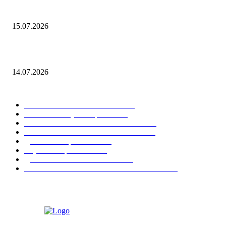
Что такое объект исследования
15.07.2026
Кто придумал закон ньютона
14.07.2026
ПОПУЛЯРНЫЕ КАТЕГОРИИ
МАТЕМАТИКА И ФИЗИКА
15
Учебные и научные работы
13
РУССКИЙ ЯЗЫК И ЛИТЕРАТУРА
13
УЧЕБНЫЕ И НАУЧНЫЕ РАБОТЫ
13
Диплом и образование
12
Ступени образования
11
ДИПЛОМ И ОБРАЗОВАНИЕ
8
ЧЕРЧЕНИЕ И ИНЖЕНЕРНАЯ ГРАФИКА
8