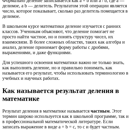
Формально деление записывается как a ÷ b или a / b, где a —
делимое, а b — делитель. Результатом этой операции является
число, которое показывает, сколько раз делитель помещается в
делимое.
В школьном курсе математики деление изучается с ранних
классов. Ученикам объясняют, что деление помогает не
просто найти частное, но и понять структуру чисел, их
взаимосвязи. В более сложных областях, таких как алгебра и
анализ, деление принимает форму работы с дробями,
выражениями, и даже функциями.
Для успешного освоения математики важно не только знать,
как выполнять деление, но и правильно понимать, как
называется его результат, чтобы использовать терминологию в
учебных и научных работах.
Как называется результат деления в
математике
Результат деления в математике называется
частным
. Этот
термин широко используется как в школьной программе, так и
в профессиональной математической литературе. Если
записать выражение в виде a ÷ b = c, то c и будет частным.