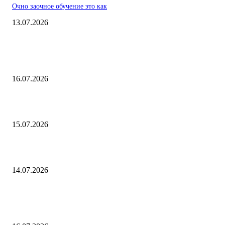
Очно заочное обучение это как
13.07.2026
ВЫБОР РЕДАКТОРА
Доцент это кто
16.07.2026
Что такое объект исследования
15.07.2026
Кто придумал закон ньютона
14.07.2026
ПОПУЛЯРНЫЕ ПОСТЫ
Доцент это кто