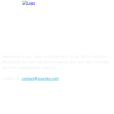
О НАС
Newspaper is your news, entertainment, music fashion website.
We provide you with the latest breaking news and videos straight
from the entertainment industry.
Contact us:
contact@yoursite.com
Следите за нами в соцсетях