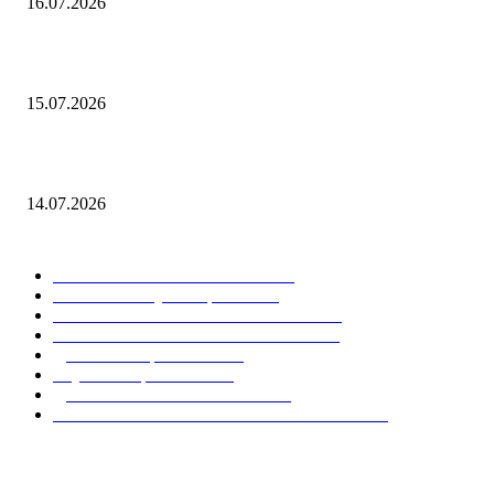
16.07.2026
Что такое объект исследования
15.07.2026
Кто придумал закон ньютона
14.07.2026
ПОПУЛЯРНЫЕ КАТЕГОРИИ
МАТЕМАТИКА И ФИЗИКА
15
Учебные и научные работы
13
РУССКИЙ ЯЗЫК И ЛИТЕРАТУРА
13
УЧЕБНЫЕ И НАУЧНЫЕ РАБОТЫ
13
Диплом и образование
12
Ступени образования
11
ДИПЛОМ И ОБРАЗОВАНИЕ
8
ЧЕРЧЕНИЕ И ИНЖЕНЕРНАЯ ГРАФИКА
8