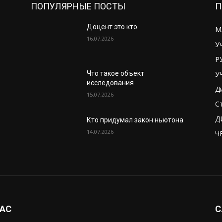
ПОПУЛЯРНЫЕ ПОСТЫ
П
Доцент это кто
М
16.07.2026
У
Р
У
Что такое объект
исследования
Д
15.07.2026
С
Д
Кто придумал закон ньютона
14.07.2026
Ч
НАС
С