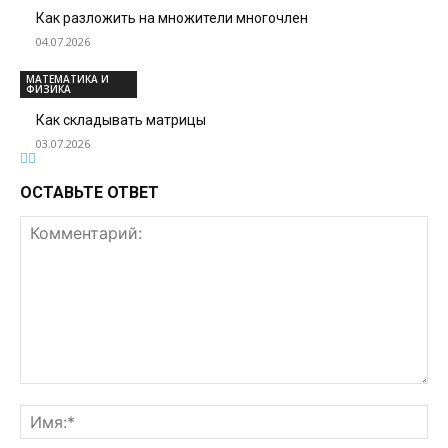
Как разложить на множители многочлен
04.07.2026
МАТЕМАТИКА И
ФИЗИКА
Как складывать матрицы
03.07.2026
ОСТАВЬТЕ ОТВЕТ
Комментарий:
Им