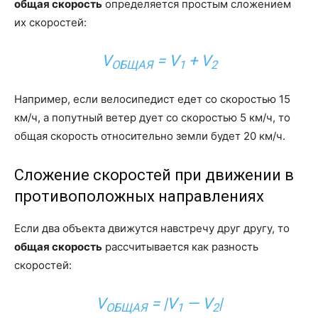
общая скорость
определяется простым сложением
их скоростей:
V
= V
+ V
ОБЩАЯ
1
2
Например, если велосипедист едет со скоростью 15
км/ч, а попутный ветер дует со скоростью 5 км/ч, то
общая скорость относительно земли будет 20 км/ч.
Сложение скоростей при движении в
противоположных направлениях
Если два объекта движутся навстречу друг другу, то
общая скорость
рассчитывается как разность
скоростей:
V
= |V
— V
|
ОБЩАЯ
1
2