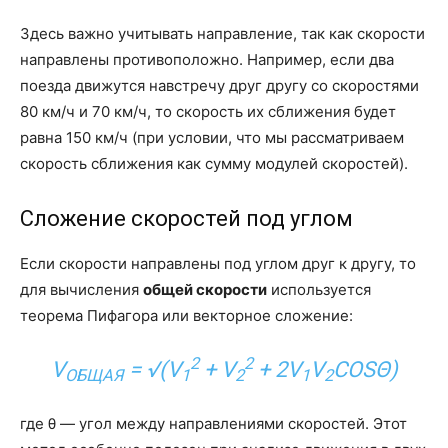
Здесь важно учитывать направление, так как скорости
направлены противоположно. Например, если два
поезда движутся навстречу друг другу со скоростями
80 км/ч и 70 км/ч, то скорость их сближения будет
равна 150 км/ч (при условии, что мы рассматриваем
скорость сближения как сумму модулей скоростей).
Сложение скоростей под углом
Если скорости направлены под углом друг к другу, то
для вычисления
общей скорости
используется
теорема Пифагора или векторное сложение:
2
2
V
= √(V
+ V
+ 2V
V
COSΘ)
ОБЩАЯ
1
2
1
2
где θ — угол между направлениями скоростей. Этот