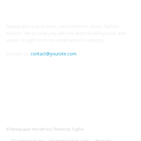
О НАС
Newspaper is your news, entertainment, music fashion
website. We provide you with the latest breaking news and
videos straight from the entertainment industry.
Contact us:
contact@yoursite.com
Следите за нами в соцсетях
© Newspaper WordPress Theme by TagDiv
Предупреждение
Конфиденциальность
Реклама