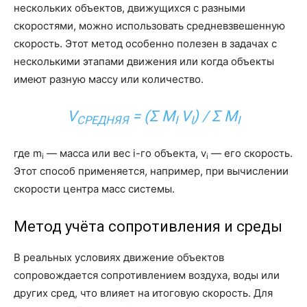
нескольких объектов, движущихся с разными
скоростями, можно использовать средневзвешенную
скорость. Этот метод особенно полезен в задачах с
несколькими этапами движения или когда объекты
имеют разную массу или количество.
V
= (Σ M
V
) / Σ M
СРЕДНЯЯ
I
I
I
где m
— масса или вес i-го объекта, v
— его скорость.
i
i
Этот способ применяется, например, при вычислении
скорости центра масс системы.
Метод учёта сопротивления и среды
В реальных условиях движение объектов
сопровождается сопротивлением воздуха, воды или
других сред, что влияет на итоговую скорость. Для