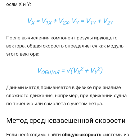
осям X и Y:
V
= V
+ V
, V
= V
+ V
X
1X
2X
Y
1Y
2Y
После вычисления компонент результирующего
вектора, общая скорость определяется как модуль
этого вектора:
2
2
V
= √(V
+ V
)
ОБЩАЯ
X
Y
Данный метод применяется в физике при анализе
сложного движения, например, при движении судна
по течению или самолёта с учётом ветра.
Метод средневзвешенной скорости
Если необходимо найти
общую скорость
системы из